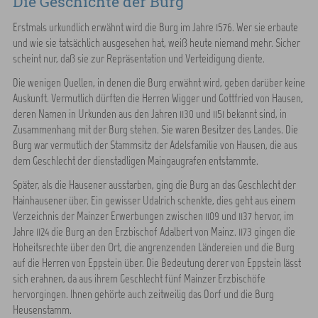
Die Geschichte der Burg
Erstmals urkundlich erwähnt wird die Burg im Jahre 1576. Wer sie erbaute
und wie sie tatsächlich ausgesehen hat, weiß heute niemand mehr. Sicher
scheint nur, daß sie zur Repräsentation und Verteidigung diente.
Die wenigen Quellen, in denen die Burg erwähnt wird, geben darüber keine
Auskunft. Vermutlich dürften die Herren Wigger und Gottfried von Hausen,
deren Namen in Urkunden aus den Jahren 1130 und 1151 bekannt sind, in
Zusammenhang mit der Burg stehen. Sie waren Besitzer des Landes. Die
Burg war vermutlich der Stammsitz der Adelsfamilie von Hausen, die aus
dem Geschlecht der dienstadligen Maingaugrafen entstammte.
Später, als die Hausener ausstarben, ging die Burg an das Geschlecht der
Hainhausener über. Ein gewisser Udalrich schenkte, dies geht aus einem
Verzeichnis der Mainzer Erwerbungen zwischen 1109 und 1137 hervor, im
Jahre 1124 die Burg an den Erzbischof Adalbert von Mainz. 1173 gingen die
Hoheitsrechte über den Ort, die angrenzenden Ländereien und die Burg
auf die Herren von Eppstein über. Die Bedeutung derer von Eppstein lässt
sich erahnen, da aus ihrem Geschlecht fünf Mainzer Erzbischöfe
hervorgingen. Ihnen gehörte auch zeitweilig das Dorf und die Burg
Heusenstamm.