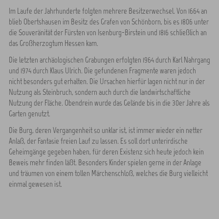
Im Laufe der Jahrhunderte folgten mehrere Besitzerwechsel. Von 1664 an
blieb Obertshausen im Besitz des Grafen von Schönborn, bis es 1806 unter
die Souveränität der Fürsten von Isenburg-Birstein und 1816 schließlich an
das Großherzogtum Hessen kam.
Die letzten archäologischen Grabungen erfolgten 1964 durch Karl Nahrgang
und 1974 durch Klaus Ulrich. Die gefundenen Fragmente waren jedoch
nicht besonders gut erhalten. Die Ursachen hierfür lagen nicht nur in der
Nutzung als Steinbruch, sondern auch durch die landwirtschaftliche
Nutzung der Fläche. Obendrein wurde das Gelände bis in die 30er Jahre als
Garten genutzt.
Die Burg, deren Vergangenheit so unklar ist, ist immer wieder ein netter
Anlaß, der Fantasie freien Lauf zu lassen. Es soll dort unterirdische
Geheimgänge gegeben haben, für deren Existenz sich heute jedoch kein
Beweis mehr finden läßt. Besonders Kinder spielen gerne in der Anlage
und träumen von einem tollen Märchenschloß, welches die Burg vielleicht
einmal gewesen ist.