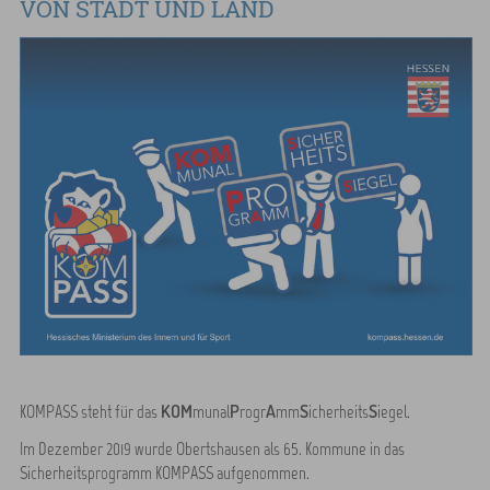
VON STADT UND LAND
KOM
P
A
S
S
KOMPASS steht für das
munal
rogr
mm
icherheits
iegel.
Im Dezember 2019 wurde Obertshausen als 65. Kommune in das
Sicherheitsprogramm KOMPASS aufgenommen.