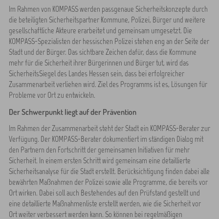
Im Rahmen von KOMPASS werden passgenaue Sicherheitskonzepte durch
die beteiligten Sicherheitspartner Kommune, Polizei, Bürger und weitere
gesellschaftliche Akteure erarbeitet und gemeinsam umgesetzt. Die
KOMPASS-Spezialisten der hessischen Polizei stehen eng an der Seite der
Stadt und der Bürger. Das sichtbare Zeichen dafür, dass die Kommune
mehr für die Sicherheit ihrer Bürgerinnen und Bürger tut, wird das
SicherheitsSiegel des Landes Hessen sein, dass bei erfolgreicher
Zusammenarbeit verliehen wird. Ziel des Programms ist es, Lösungen für
Probleme vor Ort zu entwickeln.
Der Schwerpunkt liegt auf der Prävention
Im Rahmen der Zusammenarbeit steht der Stadt ein KOMPASS-Berater zur
Verfügung. Der KOMPASS-Berater dokumentiert im ständigen Dialog mit
den Partnern den Fortschritt der gemeinsamen Initiativen für mehr
Sicherheit. In einem ersten Schritt wird gemeinsam eine detaillierte
Sicherheitsanalyse für die Stadt erstellt. Berücksichtigung finden dabei alle
bewährten Maßnahmen der Polizei sowie alle Programme, die bereits vor
Ort wirken. Dabei soll auch Bestehendes auf den Prüfstand gestellt und
eine detaillierte Maßnahmenliste erstellt werden, wie die Sicherheit vor
Ort weiter verbessert werden kann. So können bei regelmäßigen