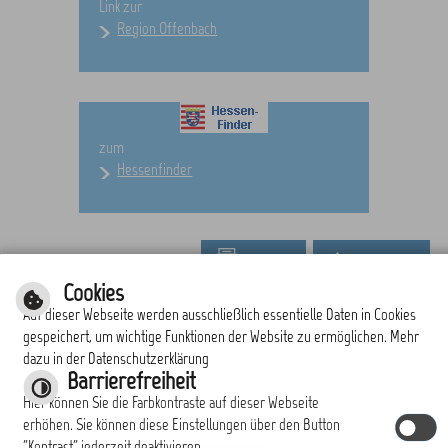
Link zur
Region Offenbach
zum
Hessenfinder
drucken
nach oben
Cookies
Auf dieser Webseite werden ausschließlich essentielle Daten in Cookies
gespeichert, um wichtige Funktionen der Website zu ermöglichen. Mehr
dazu in der Datenschutzerklärung
Barrierefreiheit
|
|
|
|
Responsive Web
Inhalt
Impressum
Einfache Sprache
Hier können Sie die Farbkontraste auf dieser Webseite
Datenschutzerklärung
erhöhen. Sie können diese Einstellungen über den Button
"Kontrast" jederzeit deaktivieren.