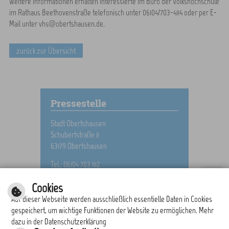
Weitere Informationen erhalten Interessierte im Büro der Volkshochschule
im Rathaus Beethovenstraße telefonisch unter 06104/703-4114 oder per E-
Mail unter vhs@obertshausen.de.
zurück zur Übersicht
Pressestelle
Stadt Obertshausen
Schubertstraße 11
63179 Obertshausen
Tel.: 06104 703 1112
E-Mail schreiben
Cookies
Auf dieser Webseite werden ausschließlich essentielle Daten in Cookies
gespeichert, um wichtige Funktionen der Website zu ermöglichen. Mehr
dazu in der Datenschutzerklärung
drucken
nach oben