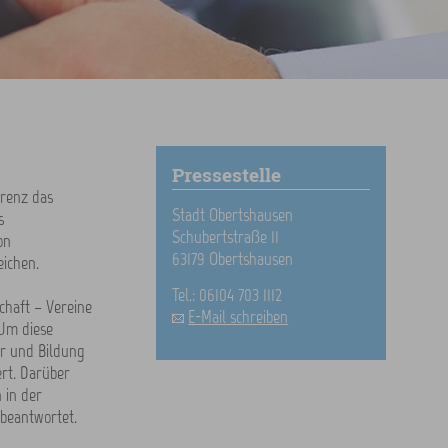
Pressestelle
erenz das
Stadt Obertshausen
s
Schubertstraße 11
on
63179 Obertshausen
ichen.
Tel.: 06104 703 1112
schaft – Vereine
E-Mail schreiben
 Um diese
ur und Bildung
rt. Darüber
 in der
 beantwortet.