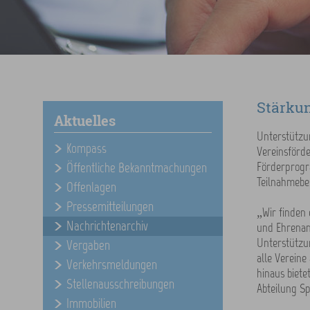
Stärkun
Aktuelles
Unterstützun
Kompass
Vereinsförde
Förderprogra
Öffentliche Bekanntmachungen
Teilnahmebe
Offenlagen
Pressemitteilungen
„Wir finden 
Nachrichtenarchiv
und Ehrenamt
Unterstützun
Vergaben
alle Vereine
Verkehrsmeldungen
hinaus biete
Stellenausschreibungen
Abteilung Sp
Immobilien