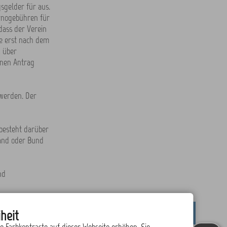
sgelder für aus.
ornogebühren für
dass der Verein
ge erst nach dem
, über
inen Antrag
 werden. Der
 besteht darüber
Land oder Bund
nd
heit
drucken
nach oben