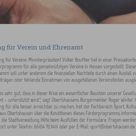
g für Verein und Ehrenamt
g für Vereine: Ministerpräsident Volker Bouffier hat in einer Pressekonf
rprogramm für alle gemeinnützigen Vereine in Hessen vorgestellt. Diese
mm soll unter anderem die finanziellen Nachteile durch einen Ausfall v
iträgen oder fehlende Einnahmen von ausgefallenen Vereinsfesten ausgle
es sehr gut, dass in dieser Krise ein wesentlicher Baustein unserer Gesell
 – unterstützt wird.“, sagt Obertshausens Bürgermeister Roger Winter.
g für alle besser erreichbar zu machen, hat der Fachbereich Sport, Kult
 aus Obertshausen über die Konditionen dieses Förderprogramms informie
t die Stadtverwaltung Hilfe beim Ausfüllen der Formulare. Fragen werden
ort unter Telefon: 06104 7034111 oder per E-Mail: sport@obertshausen.de