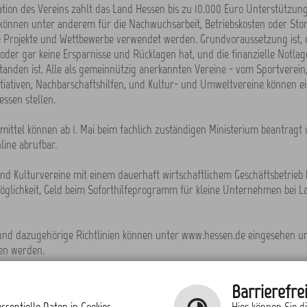
ation des Vereins zahlt das Land Hessen bis zu 10.000 Euro Unterstützung
 können unter anderem für die Nachwuchsarbeit, Betriebskosten oder St
e Projekte und Wettbewerbe verwendet werden. Grundvoraussetzung ist, 
oder gar keine Ersparnisse und Rücklagen hat, und die finanzielle Notla
standen ist. Alle als gemeinnützig anerkannten Vereine - vom Sportverein
itiativen, Nachbarschaftshilfen, und Kultur- und Umweltvereine können e
ssen stellen.
mittel können ab 1. Mai beim fachlich zuständigen Ministerium beantragt
line abrufbar.
nd Kulturvereine mit einem dauerhaft wirtschaftlichem Geschäftsbetrieb
öglichkeit, Geld beim Soforthilfeprogramm für kleine Unternehmen bei 
und dazugehörige Richtlinien können unter www.hessen.de eingesehen u
en werden.
 Übersicht
Barrierefrei