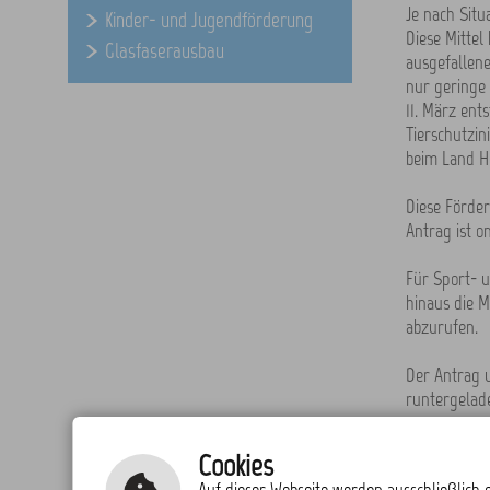
Je nach Situ
Kinder- und Jugendförderung
Diese Mittel
Glasfaserausbau
ausgefallen
nur geringe 
11. März ent
Tierschutzin
beim Land He
Diese Förder
Antrag ist on
Für Sport- u
hinaus die M
abzurufen.
Der Antrag 
runtergelad
zurück zur
Cookies