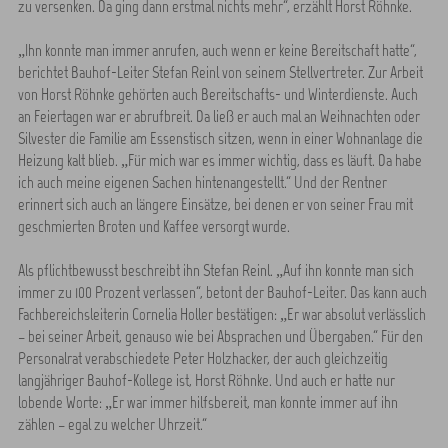
zu versenken. Da ging dann erstmal nichts mehr“, erzählt Horst Röhnke.
„Ihn konnte man immer anrufen, auch wenn er keine Bereitschaft hatte“,
berichtet Bauhof-Leiter Stefan Reinl von seinem Stellvertreter. Zur Arbeit
von Horst Röhnke gehörten auch Bereitschafts- und Winterdienste. Auch
an Feiertagen war er abrufbreit. Da ließ er auch mal an Weihnachten oder
Silvester die Familie am Essenstisch sitzen, wenn in einer Wohnanlage die
Heizung kalt blieb. „Für mich war es immer wichtig, dass es läuft. Da habe
ich auch meine eigenen Sachen hintenangestellt.“ Und der Rentner
erinnert sich auch an längere Einsätze, bei denen er von seiner Frau mit
geschmierten Broten und Kaffee versorgt wurde.
Als pflichtbewusst beschreibt ihn Stefan Reinl. „Auf ihn konnte man sich
immer zu 100 Prozent verlassen“, betont der Bauhof-Leiter. Das kann auch
Fachbereichsleiterin Cornelia Holler bestätigen: „Er war absolut verlässlich
– bei seiner Arbeit, genauso wie bei Absprachen und Übergaben.“ Für den
Personalrat verabschiedete Peter Holzhacker, der auch gleichzeitig
langjähriger Bauhof-Kollege ist, Horst Röhnke. Und auch er hatte nur
lobende Worte: „Er war immer hilfsbereit, man konnte immer auf ihn
zählen – egal zu welcher Uhrzeit.“