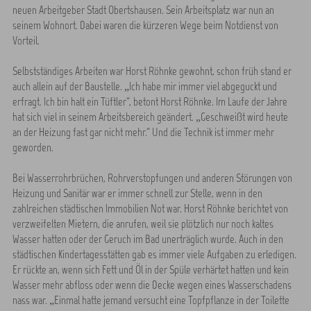
neuen Arbeitgeber Stadt Obertshausen. Sein Arbeitsplatz war nun an
seinem Wohnort. Dabei waren die kürzeren Wege beim Notdienst von
Vorteil.
Selbstständiges Arbeiten war Horst Röhnke gewohnt, schon früh stand er
auch allein auf der Baustelle. „Ich habe mir immer viel abgeguckt und
erfragt. Ich bin halt ein Tüftler“, betont Horst Röhnke. Im Laufe der Jahre
hat sich viel in seinem Arbeitsbereich geändert. „Geschweißt wird heute
an der Heizung fast gar nicht mehr.“ Und die Technik ist immer mehr
geworden.
Bei Wasserrohrbrüchen, Rohrverstopfungen und anderen Störungen von
Heizung und Sanitär war er immer schnell zur Stelle, wenn in den
zahlreichen städtischen Immobilien Not war. Horst Röhnke berichtet von
verzweifelten Mietern, die anrufen, weil sie plötzlich nur noch kaltes
Wasser hatten oder der Geruch im Bad unerträglich wurde. Auch in den
städtischen Kindertagesstätten gab es immer viele Aufgaben zu erledigen.
Er rückte an, wenn sich Fett und Öl in der Spüle verhärtet hatten und kein
Wasser mehr abfloss oder wenn die Decke wegen eines Wasserschadens
nass war. „Einmal hatte jemand versucht eine Topfpflanze in der Toilette