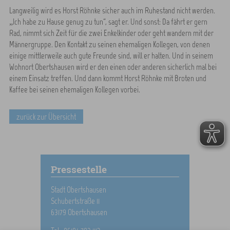
Langweilig wird es Horst Röhnke sicher auch im Ruhestand nicht werden.
„Ich habe zu Hause genug zu tun“, sagt er. Und sonst: Da fährt er gern
Rad, nimmt sich Zeit für die zwei Enkelkinder oder geht wandern mit der
Männergruppe. Den Kontakt zu seinen ehemaligen Kollegen, von denen
einige mittlerweile auch gute Freunde sind, will er halten. Und in seinem
Wohnort Obertshausen wird er den einen oder anderen sicherlich mal bei
einem Einsatz treffen. Und dann kommt Horst Röhnke mit Broten und
Kaffee bei seinen ehemaligen Kollegen vorbei.
zurück zur Übersicht
Pressestelle
Stadt Obertshausen
Schubertstraße 11
63179 Obertshausen