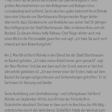
– nach mehr als 48 Jahren Berufsleben bei zwei Arbeitgebern. Vom
großen Abschiednehmen von den Kolleginnen und Kollegen ist es
coronabedingt weit entfernt. Sechs Wochen später bekommt Horst Röhnke
dann eine Urkunde von Obertshausens Bürgermeister Roger Winter
überreicht, dazu Glückwünsche und Anekdoten aus seiner fast 29-jährigen
Beschäftigung bei der Stadt Obertshausen. Alles im kleinen Kreis und mit
Abstand. Zu diesem Anlass hatte Rathaus-Chef Roger Winter auch mal
einen Blick in die Personalakte geworfen und sagt: „Ich habe Sie auch noch
erkannt auf dem Bewerbungsfoto.“
Am 2. Mai 1991 ist Horst Röhnke in den Dienst bei der Stadt Obertshausen
im Bauhof getreten. „Ich habe meine Arbeit immer gern gemacht“, sagt
der Neu-Rentner. Und das war dann auch der Grund, warum er fast drei
Jahrzehnte geblieben ist. „Ich war immer einer der Ersten, habe auf dem
Bauhof die Garagen aufgeschlossen und Vorbereitungen getroffen.“ Er ist
Fachmann für Heizung und Sanitär.
Seine Ausbildung zum Zentralheizungs- und Lüftungsbauer hat Horst
Röhnke von September 1971 bis Juni 1974 bei der Firma Kurth in
Dudenhofen absolviert. Dort war er dann auch im Anschluss bis 1991 tätig –
unterbrochen durch den Wehrdienst. Schließlich folgte der Wechsel zum