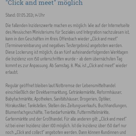
"Click and meet" möglich
Stand: 07.05.2021; 14 Uhr
Die fallenden Inzidenzwerte machen es möglich: Wie auf der Internetseite
des Hessischen Ministeriums für Soziales und Integration nachzulesen ist,
kann in den Geschäften im Kreis Offenbach wieder „Click and meet“
(Terminvereinbarung und negatives Testergebnis) angeboten werden.
Diese Lockerung ist möglich, da an fünf aufeinanderfolgenden Werktagen
die Inzidenz von 150 unterschritten wurde - ab dem übernächsten Tag
kommt es zur Anpassung. Ab Samstag, 8. Mai, ist „Click and meet“ wieder
erlaubt.
Regulär geöffnet bleiben laut Notbremse der Lebensmittelhandel
einschließlich der Direktvermarktung, Getränkemärkte, Reformhäuser,
Babyfachmärkte, Apotheken, Sanitätshäuser, Drogerien, Optiker,
Hörakustiker, Tankstellen, Stellen des Zeitungsverkaufs, Buchhandlungen,
Blumenfachgeschäfte, Tierbedarfsmärkte, Futtermittelmärkte,
Gartenmärkte und der Großhandel. Für alle anderen gilt: „Click and meet“
ist bei einer Inzidenz über 100 möglich. Ist die Inzidenz über 150 darf nur
noch „Click and collect“ angeboten werden. Dann können Kundinnen und