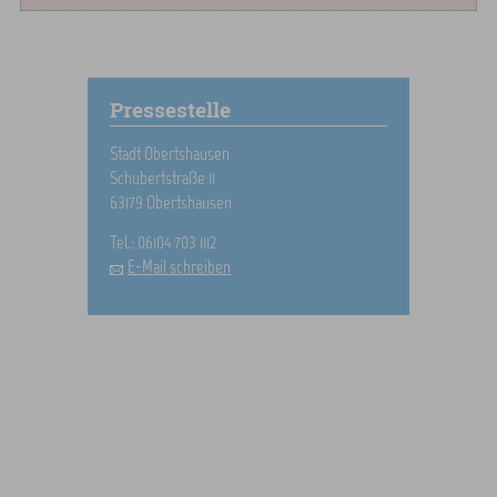
Pressestelle
Stadt Obertshausen
Schubertstraße 11
63179 Obertshausen
Tel.: 06104 703 1112
E-Mail schreiben