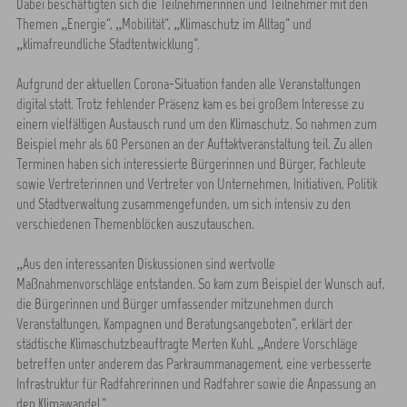
Dabei beschäftigten sich die Teilnehmerinnen und Teilnehmer mit den
Themen „Energie“, „Mobilität“, „Klimaschutz im Alltag“ und
„klimafreundliche Stadtentwicklung“.
Aufgrund der aktuellen Corona-Situation fanden alle Veranstaltungen
digital statt. Trotz fehlender Präsenz kam es bei großem Interesse zu
einem vielfältigen Austausch rund um den Klimaschutz. So nahmen zum
Beispiel mehr als 60 Personen an der Auftaktveranstaltung teil. Zu allen
Terminen haben sich interessierte Bürgerinnen und Bürger, Fachleute
sowie Vertreterinnen und Vertreter von Unternehmen, Initiativen, Politik
und Stadtverwaltung zusammengefunden, um sich intensiv zu den
verschiedenen Themenblöcken auszutauschen.
„Aus den interessanten Diskussionen sind wertvolle
Maßnahmenvorschläge entstanden. So kam zum Beispiel der Wunsch auf,
die Bürgerinnen und Bürger umfassender mitzunehmen durch
Veranstaltungen, Kampagnen und Beratungsangeboten“, erklärt der
städtische Klimaschutzbeauftragte Merten Kuhl. „Andere Vorschläge
betreffen unter anderem das Parkraummanagement, eine verbesserte
Infrastruktur für Radfahrerinnen und Radfahrer sowie die Anpassung an
den Klimawandel.“