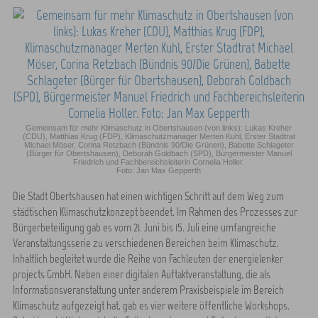
Gemeinsam für mehr Klimaschutz in Obertshausen (von links): Lukas Kreher
(CDU), Matthias Krug (FDP), Klimaschutzmanager Merten Kuhl, Erster Stadtrat
Michael Möser, Corina Retzbach (Bündnis 90/Die Grünen), Babette Schlageter
(Bürger für Obertshausen), Deborah Goldbach (SPD), Bürgermeister Manuel
Friedrich und Fachbereichsleiterin Cornelia Holler.
Foto: Jan Max Gepperth
Die Stadt Obertshausen hat einen wichtigen Schritt auf dem Weg zum
städtischen Klimaschutzkonzept beendet. Im Rahmen des Prozesses zur
Bürgerbeteiligung gab es vom 21. Juni bis 15. Juli eine umfangreiche
Veranstaltungsserie zu verschiedenen Bereichen beim Klimaschutz.
Inhaltlich begleitet wurde die Reihe von Fachleuten der energielenker
projects GmbH. Neben einer digitalen Auftaktveranstaltung, die als
Informationsveranstaltung unter anderem Praxisbeispiele im Bereich
Klimaschutz aufgezeigt hat, gab es vier weitere öffentliche Workshops.