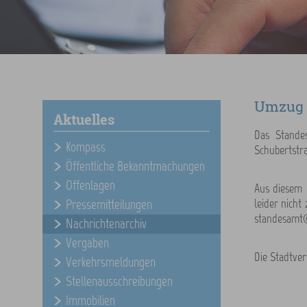
Umzug 
Aktuelles
Das Stande
Kompass
Schubertstr
Öffentliche Bekanntmachungen
Offenlagen
Aus diesem G
leider nicht
Pressemitteilungen
standesamt
Nachrichtenarchiv
Vergaben
Die Stadtver
Verkehrsmeldungen
Stellenausschreibungen
Immobilien