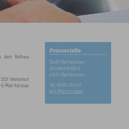
Pressestelle
aus dem Rathaus
Stadt Obertshausen
Schubertstraße 11
63179 Obertshausen
2021 telefonisch
Tel.: 06104 703 1112
-E-Mail-Adresse:
E-Mail schreiben