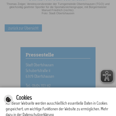
Thomas Zeiger, Vereinsvorsitzender der Turngemeinde Obertshausen (TGO) und
gleichzeitig geehrter Sportler für die Sportabzeichengruppe, mit Bürgermeister
Manuel Friedrich (rechts).
Foto: Stadt Obertshausen
zurück zur Übersicht
Pressestelle
Stadt Obertshausen
Schubertstraße 11
63179 Obertshausen
Tel.: 06104 703 1112
E-Mail schreiben
Cookies
Auf dieser Webseite werden ausschließlich essentielle Daten in Cookies
gespeichert, um wichtige Funktionen der Website zu ermöglichen. Mehr
dazu in der Datenschutzerklärung
drucken
nach oben