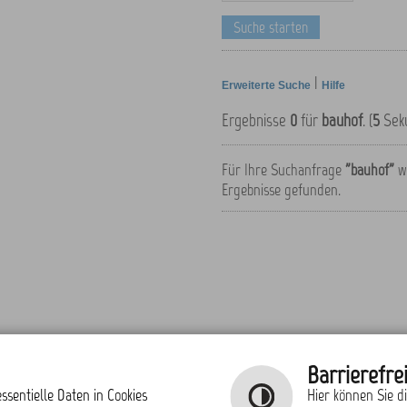
|
Erweiterte Suche
Hilfe
Ergebnisse
0
für
bauhof
. (
5
Sek
Für Ihre Suchanfrage
"bauhof"
w
Ergebnisse gefunden.
Barrierefrei
ssentielle Daten in Cookies
Hier können Sie d