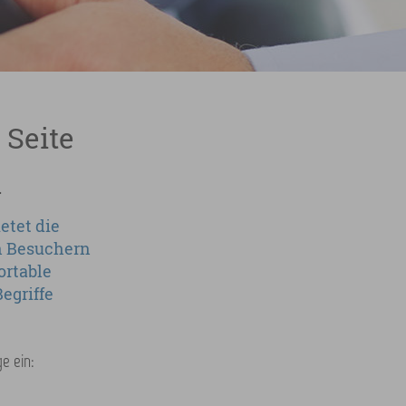
 Seite
n
etet die
n Besuchern
ortable
egriffe
e ein: