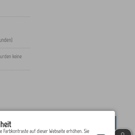
unden)
urden keine
heit
drucken
nach oben
ie Farbkontraste auf dieser Webseite erhöhen. Sie