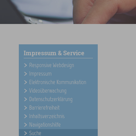
Impressum & Service
Responsive Webdesign
Impressum
Elektronische Kommunikation
Videoüberwachung
Datenschutzerklärung
Barrierefreiheit
Inhaltsverzeichnis
Navigationshilfe
Suche