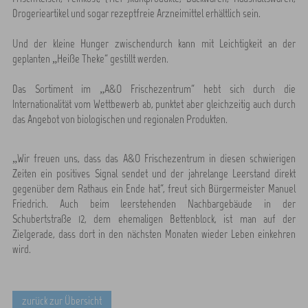
Drogerieartikel und sogar rezeptfreie Arzneimittel erhältlich sein.
Und der kleine Hunger zwischendurch kann mit Leichtigkeit an der
geplanten „Heiße Theke“ gestillt werden.
Das Sortiment im „A&O Frischezentrum“ hebt sich durch die
Internationalität vom Wettbewerb ab, punktet aber gleichzeitig auch durch
das Angebot von biologischen und regionalen Produkten.
„Wir freuen uns, dass das A&O Frischezentrum in diesen schwierigen
Zeiten ein positives Signal sendet und der jahrelange Leerstand direkt
gegenüber dem Rathaus ein Ende hat“, freut sich Bürgermeister Manuel
Friedrich. Auch beim leerstehenden Nachbargebäude in der
Schubertstraße 12, dem ehemaligen Bettenblock, ist man auf der
Zielgerade, dass dort in den nächsten Monaten wieder Leben einkehren
wird.
zurück zur Übersicht