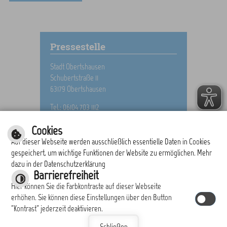
Pressestelle
Stadt Obertshausen
Schubertstraße 11
63179 Obertshausen
Tel.: 06104 703 1112
E-Mail schreiben
Cookies
Auf dieser Webseite werden ausschließlich essentielle Daten in Cookies
gespeichert, um wichtige Funktionen der Website zu ermöglichen. Mehr
dazu in der Datenschutzerklärung
drucken
nach oben
Barrierefreiheit
Hier können Sie die Farbkontraste auf dieser Webseite
erhöhen. Sie können diese Einstellungen über den Button
"Kontrast" jederzeit deaktivieren.
|
|
|
|
Schließen