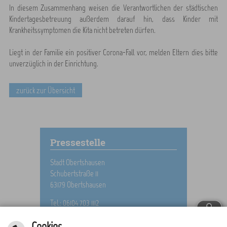
In diesem Zusammenhang weisen die Verantwortlichen der städtischen
Kindertagesbetreuung außerdem darauf hin, dass Kinder mit
Krankheitssymptomen die Kita nicht betreten dürfen.
Liegt in der Familie ein positiver Corona-Fall vor, melden Eltern dies bitte
unverzüglich in der Einrichtung.
zurück zur Übersicht
Pressestelle
Stadt Obertshausen
Schubertstraße 11
63179 Obertshausen
Tel.: 06104 703 1112
E-Mail schreiben
Cookies