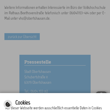
Weitere Informationen erhalten Interessierte im Büro der Volkshochschule
im Rathaus Beethovenstraße telefonisch unter 06104/703-4114 oder per E-
Mail unter vhs@obertshausen.de.
zurück zur Übersicht
Pressestelle
Stadt Obertshausen
Schubertstraße 11
63179 Obertshausen
Tel.: 06104 703 1112
E-Mail schreiben
Cookies
Auf dieser Webseite werden ausschließlich essentielle Daten in Cookies