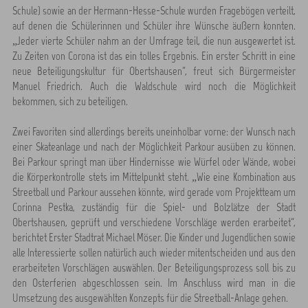
Schule) sowie an der Hermann-Hesse-Schule wurden Fragebögen verteilt,
auf denen die Schülerinnen und Schüler ihre Wünsche äußern konnten.
„Jeder vierte Schüler nahm an der Umfrage teil, die nun ausgewertet ist.
Zu Zeiten von Corona ist das ein tolles Ergebnis. Ein erster Schritt in eine
neue Beteiligungskultur für Obertshausen“, freut sich Bürgermeister
Manuel Friedrich. Auch die Waldschule wird noch die Möglichkeit
bekommen, sich zu beteiligen.
Zwei Favoriten sind allerdings bereits uneinholbar vorne: der Wunsch nach
einer Skateanlage und nach der Möglichkeit Parkour ausüben zu können.
Bei Parkour springt man über Hindernisse wie Würfel oder Wände, wobei
die Körperkontrolle stets im Mittelpunkt steht. „Wie eine Kombination aus
Streetball und Parkour aussehen könnte, wird gerade vom Projektteam um
Corinna Pestka, zuständig für die Spiel- und Bolzlätze der Stadt
Obertshausen, geprüft und verschiedene Vorschläge werden erarbeitet“,
berichtet Erster Stadtrat Michael Möser. Die Kinder und Jugendlichen sowie
alle Interessierte sollen natürlich auch wieder mitentscheiden und aus den
erarbeiteten Vorschlägen auswählen. Der Beteiligungsprozess soll bis zu
den Osterferien abgeschlossen sein. Im Anschluss wird man in die
Umsetzung des ausgewählten Konzepts für die Streetball-Anlage gehen.