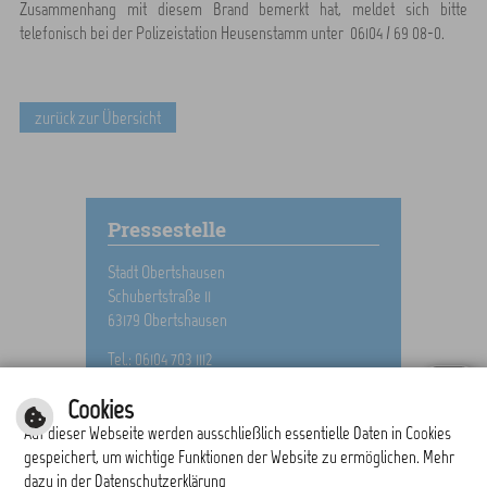
Zusammenhang mit diesem Brand bemerkt hat, meldet sich bitte
telefonisch bei der Polizeistation Heusenstamm unter 06104 / 69 08-0.
zurück zur Übersicht
Pressestelle
Stadt Obertshausen
Schubertstraße 11
63179 Obertshausen
Tel.: 06104 703 1112
E-Mail schreiben
Cookies
Auf dieser Webseite werden ausschließlich essentielle Daten in Cookies
gespeichert, um wichtige Funktionen der Website zu ermöglichen. Mehr
dazu in der Datenschutzerklärung
drucken
nach oben