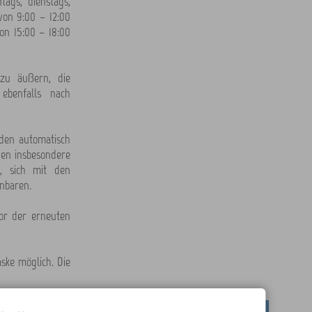
ags, dienstags,
von 9:00 – 12:00
on 15:00 – 18:00
zu äußern, die
ebenfalls nach
rden automatisch
den insbesondere
, sich mit den
nbaren.
or der erneuten
ske möglich. Die