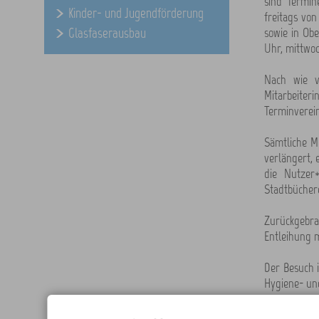
sind Termin
Kinder- und Jugendförderung
freitags vo
Glasfaserausbau
sowie in Obe
Uhr, mittwoc
Nach wie v
Mitarbeite
Terminverei
Sämtliche M
verlängert, 
die Nutzer
Stadtbücher
Zurückgebra
Entleihung m
Der Besuch i
Hygiene- u