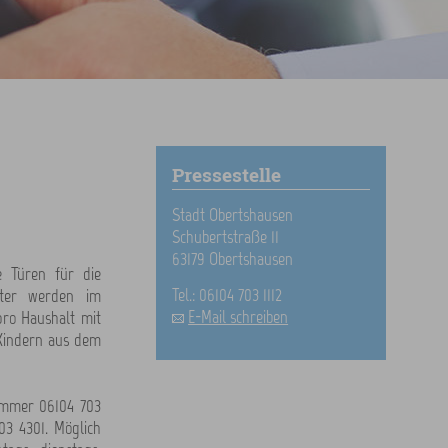
Pressestelle
Stadt Obertshausen
Schubertstraße 11
63179 Obertshausen
e Türen für die
Tel.: 06104 703 1112
nster werden im
E-Mail schreiben
pro Haushalt mit
 Kindern aus dem
nummer 06104 703
3 4301. Möglich