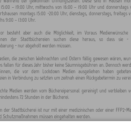
e während der gewohnten Öffnungszeiten. Diese sind in Hausen mont
n 15:00 – 19:00 Uhr, mittwochs von 16:00 – 19:00 Uhr und donnerstags 
rtshausen montags 15:00 -20:00 Uhr, dienstags, donnerstags, freitags v
hs 9:00 – 13:00 Uhr.
or besteht aber auch die Möglichkeit, im Voraus Medienwünsche 
rinnen der Stadtbüchereien suchen diese heraus, so dass sie - 
nbarung - nur abgeholt werden müssen.
edien, die zwischen Weihnachten und Ostern fällig gewesen wären, wu
es fallen für dieses Jahr bisher keine Säumnisgebühren an. Dennoch wer
*innen, die vor dem Lockdown Medien ausgeliehen haben gebeten
eien in Verbindung zu setzten um zeitnah einen Rückgabetermin zu verei
chte Medien werden vom Büchereipersonal gereinigt und verbleiben v
indestens 72 Stunden in der Bücherei.
n der Stadtbücherei ist nur mit einer medizinischen oder einer FFP2-Ma
nd Schutzmaßnahmen müssen eingehalten werden.