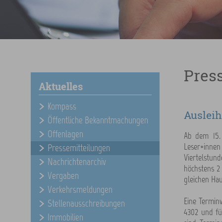
Pres
Aktuelles
Kompass
Ausleih
Öffentliche Bekanntmachungen
Offenlagen
Ab dem 15.
Leser*inne
Pressemitteilungen
Viertelstun
Nachrichtenarchiv
höchstens 2
Vergaben
gleichen Ha
Verkehrsmeldungen
Eine Termin
Stellenausschreibungen
4302 und fü
Immobilien