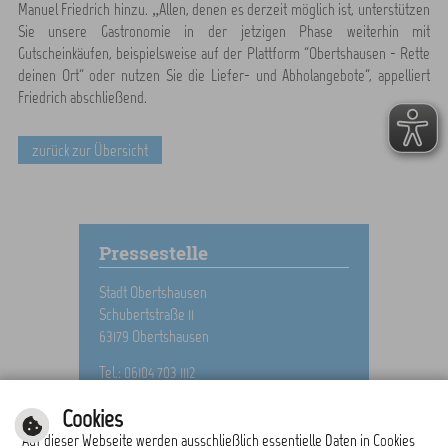
Manuel Friedrich hinzu. „Allen, denen es derzeit möglich ist, unterstützen
Sie unsere Gastronomie in der jetzigen Phase weiterhin mit
Gutscheinkäufen, beispielsweise auf der Plattform “Obertshausen - Rette
deinen Ort“ oder nutzen Sie die Liefer- und Abholangebote“, appelliert
Friedrich abschließend.
zurück zur Übersicht
Pressestelle
Stadt Obertshausen
Schubertstraße 11
63179 Obertshausen
Tel.: 06104 703 1112
E-Mail schreiben
Cookies
Auf dieser Webseite werden ausschließlich essentielle Daten in Cookies