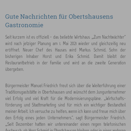
Gute Nachrichten für Obertshausens
Gastronomie
Seit kurzem ist es offiziell - das beliebte Wirtshaus „Zum Nachtwächter“
wird nach jetziger Planung am 1. Mai 2021 wieder und gleichzeitig neu
eröffnet. Neuer Chef des Hauses wird Markus Schmid, Sohn der
bisherigen Inhaber Horst und Erika Schmid. Damit bleibt der
Restaurantbetrieb in der Familie und wird an die zweite Generation
übergeben.
Bürgermeister Manuel Friedrich freut sich über die Weiterführung einer
Traditionsgaststätte in Obertshausen und wünscht dem Jungunternehmer
viel Erfolg und viel Kraft für die Modernisierungspläne. „Wirtschafts-
förderung und Stadtmarketing sind für mich ein wichtiger Bestandteil
meiner Arbeit. Ich versuche zu helfen, wenn ich kann und freue mich über
den Erfolg eines jeden Unternehmers”, sagt Bürgermeister Friedrich.
„Seit Dezember hatten wir untereinander einen regen telefonischen
Austausch, ob Herr Schmid in Obertshausen bleiben oder in einer anderen