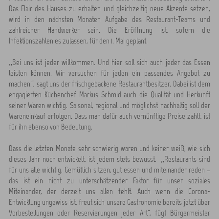
Das Flair des Hauses zu erhalten und gleichzeitig neue Akzente setzen,
wird in den nächsten Monaten Aufgabe des Restaurant-Teams und
zahlreicher Handwerker sein. Die Eröffnung ist, sofern die
Infektionszahlen es zulassen, für den 1. Mai geplant.
„Bei uns ist jeder willkommen. Und hier soll sich auch jeder das Essen
leisten können. Wir versuchen für jeden ein passendes Angebot zu
machen.“, sagt uns der frischgebackene Restaurantbesitzer. Dabei ist dem
engagierten Küchenchef Markus Schmid auch die Qualität und Herkunft
seiner Waren wichtig. Saisonal, regional und möglichst nachhaltig soll der
Wareneinkauf erfolgen. Dass man dafür auch vernünftige Preise zahlt, ist
für ihn ebenso von Bedeutung.
Dass die letzten Monate sehr schwierig waren und keiner weiß, wie sich
dieses Jahr noch entwickelt, ist jedem stets bewusst. „Restaurants sind
für uns alle wichtig. Gemütlich sitzen, gut essen und miteinander reden –
das ist ein nicht zu unterschätzender Faktor für unser soziales
Miteinander, der derzeit uns allen fehlt. Auch wenn die Corona-
Entwicklung ungewiss ist, freut sich unsere Gastronomie bereits jetzt über
Vorbestellungen oder Reservierungen jeder Art“, fügt Bürgermeister