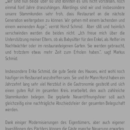
„Wir sind nun beide über 60 und konnten es uns nicht vorstellen, noch
einmal fünf Jahre dranzuhängen. Allerdings sind wir und insbesondere
unsere Stammkunden sehr froh, dass Restaurant an die nächste
Generation weitergeben zu können. Wir gehen mit einem lachenden und
einem weinenden Auge.“, verrät Horst Schmid. Aber still und heimlich
verschwinden werden die beiden nicht. „Ich freue mich über die
Unterstützung meiner Eltern, ob als Babysitter für den Enkel, als Helfer im
Nachtwächter oder im restauranteigenen Garten. Sie werden gebraucht,
und trotzdem etwas mehr Zeit zum Erholen haben.“, sagt Markus
Schmid.
Insbesondere Erika Schmid, die gute Seele des Hauses, wird wohl noch
häufiger im Restaurant anzutreffen sein. Sie und ihr Mann Horst haben ein
Jahrzehnt lang sehr viel Herzblut in die Gastronomie gesteckt und sich
einen guten Ruf im gesamten Kreis erarbeitet, den auch zahlreiche
Stammkunden belegen. Die geplante Neueröffnungsfeier soll auch
gleichzeitig eine nachträgliche Abschiedsfeier der gesamten Belegschaft
werden.
Dank einiger Modernisierungen des Eigentümers, aber auch eigener
Investitionen des Pächters können die Gäste manche Neuerung erwarten.