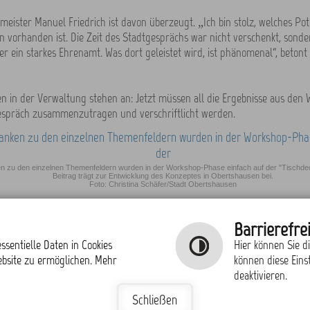
eister Manuel Friedrich ist davon überzeugt. „Ich bin stolz, welches Pot
 vorhanden ist. Die Zeit des Stadtgesprächs war nicht verschenkt, sonde
er ein starkes Ehrenamt. Was dort geleistet wird, ist phänomenal“, beton
 in der Verwaltung stehen an: Jetzt müssen all die Ergebnisse aus den
spräch zusammenzutragen und verschriftlicht werden.
 zu den einzelnen Themenfeldern wurden in der Workshop-Phase einfach auf der "Tischdeck
Beitrag trägt zur Entwicklung des Konzeptes in Obertshausen bei.
Foto: Christina Schäfer/Stadt Obertshausen
 Übersicht
Barrierefrei
ssentielle Daten in Cookies
Hier können Sie d
ebsite zu ermöglichen. Mehr
können diese Eins
deaktivieren.
Schließen