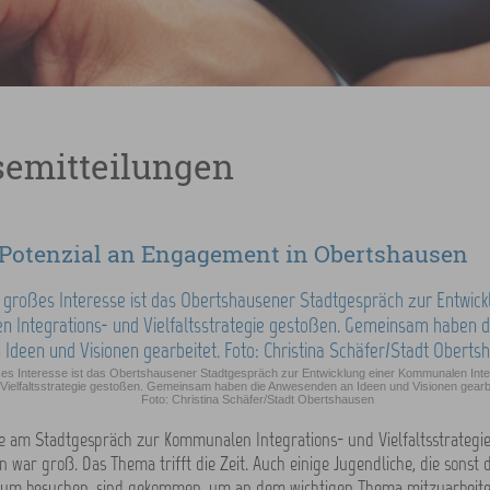
semitteilungen
Potenzial an Engagement in Obertshausen
ßes Interesse ist das Obertshausener Stadtgespräch zur Entwicklung einer Kommunalen Inte
Vielfaltsstrategie gestoßen. Gemeinsam haben die Anwesenden an Ideen und Visionen gearbe
Foto: Christina Schäfer/Stadt Obertshausen
e am Stadtgespräch zur Kommunalen Integrations- und Vielfaltsstrategie 
 war groß. Das Thema trifft die Zeit. Auch einige Jugendliche, die sonst 
um besuchen, sind gekommen, um an dem wichtigen Thema mitzuarbeiten