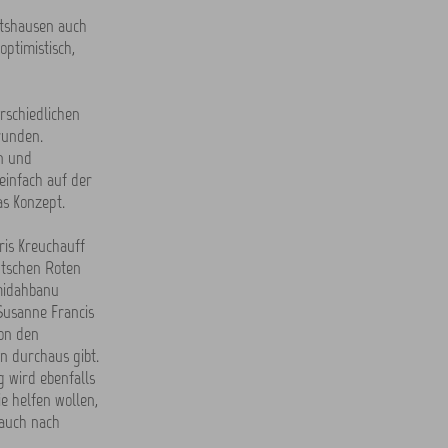
rtshausen auch
ptimistisch,
rschiedlichen
runden.
n und
infach auf der
s Konzept.
ris Kreuchauff
utschen Roten
Omidahbanu
Susanne Francis
on den
n durchaus gibt.
 wird ebenfalls
e helfen wollen,
t auch nach