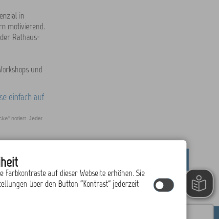
enzial in
rn motivierend.
t der Rathaus-
 Workshops und
e" notiert. Jeder
heit
drucken
nach oben
ie Farbkontraste auf dieser Webseite erhöhen. Sie
tellungen über den Button "Kontrast" jederzeit