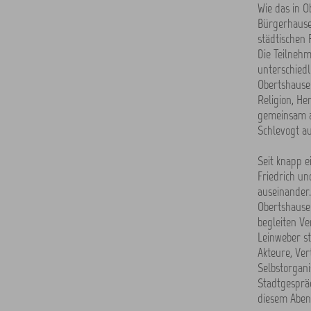
Wie das in O
Bürgerhauses
städtischen 
Die Teilnehm
unterschiedl
Obertshausen
Religion, He
gemeinsam a
Schlevogt au
Seit knapp 
Friedrich un
auseinander.
Obertshausen
begleiten Ve
Leinweber st
Akteure, Ver
Selbstorgan
Stadtgespräc
diesem Abend