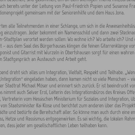
ich bereits unter der Leitung von Paul-Friedrich Popien und Susanne Fra
ionenprojekt gemeinsam mit der Seniorenhilfe und dem Haus Jona.
ten alle Teilnehmenden in einer Schlange, um sich in die Anwesenheitslis
ng einzutragen. Jeder bekommt ein Namensschild und dann zwei Stecknad
-Stadtplan verortet werden sollen: Wo wohne ich? Wo arbeite ich? Und 
t – aus dem Saal des Bürgerhauses klingen die feinen Gitarrenklänge von
onist und Gitarrist mit Wurzeln in Obertshausen sorgt für einen wahren
m Stadtgespräch an Austausch und Arbeit geht.
end dreht sich alles um Integration, Vielfalt, Respekt und Teilhabe. „We
ntegration‘ eingeladen haben, dann kamen nicht so viele Menschen – viel
ster Stadtrat Michael Möser und erinnert sich zurück. Er ist beeindruckt v
as nimmt auch Selver Erol, Leiterin des Integrationsbüros des Kreises Off
, Vertreterin vom Hessischen Ministerium für Soziales und Integration, 
von Staatsminister Kai Klose und berichtet zum anderen über das Projekt K
ädte und bedürfe die Bereitschaft aller. So könne man auch durch eine 
ss, Hetze und Rassismus entgegenwirken. Es sei wichtig, die lokalen Ra
ten, dass jeder am gesellschaftlichen Leben teilhaben kann.