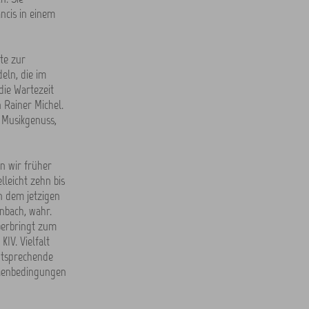
ncis in einem
te zur
eln, die im
die Wartezeit
 Rainer Michel.
 Musikgenuss,
nn wir früher
leicht zehn bis
on dem jetzigen
enbach, wahr.
überbringt zum
IV. Vielfalt
entsprechende
hmenbedingungen