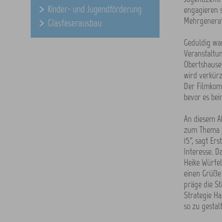
Kinder- und Jugendförderung
engagieren s
Mehrgenerat
Glasfaserausbau
Geduldig war
Veranstaltu
Obertshausen
wird verkürz
Der Filmkomp
bevor es bei
An diesem Ab
zum Thema ,I
15“, sagt Er
Interesse. D
Heike Würfel
einen Grüße 
präge die St
Strategie Ha
so zu gestal