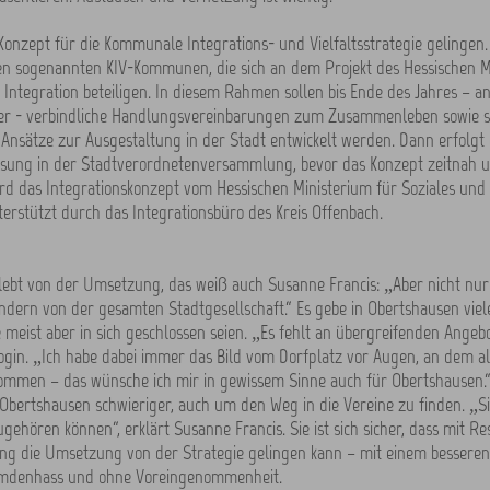
Konzept für die Kommunale Integrations- und Vielfaltsstrategie gelingen
en sogenannten KIV-Kommunen, die sich an dem Projekt des Hessischen M
 Integration beteiligen. In diesem Rahmen sollen bis Ende des Jahres – a
er - verbindliche Handlungsvereinbarungen zum Zusammenleben sowie s
 Ansätze zur Ausgestaltung in der Stadt entwickelt werden. Dann erfolgt 
ssung in der Stadtverordnetenversammlung, bevor das Konzept zeitnah u
rd das Integrationskonzept vom Hessischen Ministerium für Soziales und 
nterstützt durch das Integrationsbüro des Kreis Offenbach.
lebt von der Umsetzung, das weiß auch Susanne Francis: „Aber nicht nur
ndern von der gesamten Stadtgesellschaft.“ Es gebe in Obertshausen vi
 meist aber in sich geschlossen seien. „Es fehlt an übergreifenden Angebo
gin. „Ich habe dabei immer das Bild vom Dorfplatz vor Augen, an dem al
men – das wünsche ich mir in gewissem Sinne auch für Obertshausen.
 Obertshausen schwieriger, auch um den Weg in die Vereine zu finden. „Si
ugehören können“, erklärt Susanne Francis. Sie ist sich sicher, dass mit R
ng die Umsetzung von der Strategie gelingen kann – mit einem besseren
mdenhass und ohne Voreingenommenheit.