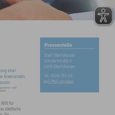
Pressestelle
Stadt Obertshausen
Schubertstraße 11
63179 Obertshausen
Tel.: 06104 703 1112
E-Mail schreiben
grations- und
itet.
(KIV) für
das städtische
. Sie