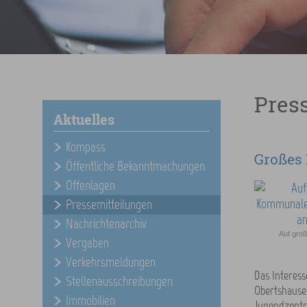
Pres
Aktuelles
Kompass
Großes 
Öffentliche Bekanntmachungen
Offenlagen
Pressemitteilungen
Nachrichtenarchiv
Auf gro
Vergaben
Verkehrsmeldungen
Das Interess
Stellenausschreibungen
Obertshausen
Immobilien
Jugendzentr