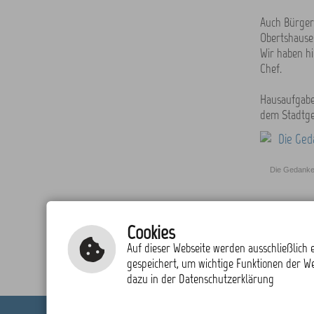
Auch Bürgerm
Obertshausen
Wir haben hi
Chef.
Hausaufgaben
dem Stadtge
Die Gedanken
zurück zur
Cookies
Auf dieser Webseite werden ausschließlich e
gespeichert, um wichtige Funktionen der W
dazu in der Datenschutzerklärung