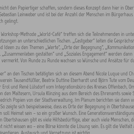
nicht den Papiertiger schaffen, sondern dieses Konzept dann hier in Obe
 Sebastian Leinweber und ist bei der Anzahl der Menschen im Bürgerhaus o
ch gelingt.
 Workshop-Methode „World-Cafè“ treffen sich die Teilnehmenden in unte
zungen an unterschiedlichen Tischen. „Gastgeber“ leiten die Gesprächs
d Ideen zu den Themen „Werte“, „Orte der Begegnung“, „Kommunikatio
, „Zusammenleben gestalten“ und „Soziales Engagement“ werden dann e
“ vermerkt. Von Runde zu Runde wachsen so Wünsche und Ansätze für da
er“ an den Tischen betätigten sich an diesem Abend Nicole Luque und Ch
nverein Tausendfüßler, Beatrix Duttine Eberhardt und Björn Tute vom De
r Erol und René Lülsdorf vom Integrationsbüro des Kreises Offenbach, 
on den Maltesern, Ursula Klinzing aus dem Bereich des Ehrenamts sowie 
iedrich Popien von der Stadtverwaltung. Im Plenum berichten sie dann v
So zeigte sich beispielsweise, dass es Orte der Begegnung in Obertshause
 soll Heimat sein – so ein großer Wunsch. Eine Generationsverständigung
n Obertshausen gibt es viele Hilfsbedürftige, aber auch viele Menschen, di
ht nicht wissen wo – eine Börse könnte die Lösung sein. Es gilt die Vielfal
sentieren. Austausch und Vernetzung ist wichtig.