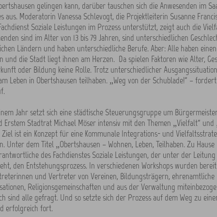
bertshausen gelingen kann, darüber tauschen sich die Anwesenden im Sa
 aus. Moderatorin Vanessa Schlevogt, die Projektleiterin Susanne Franc
Fachdienst Soziale Leistungen im Prozess unterstützt, zeigt auch die Viel
enden sind im Alter von 13 bis 79 Jahren, sind unterschiedlichen Geschle
ichen Ländern und haben unterschiedliche Berufe. Aber: Alle haben eine
 und die Stadt liegt ihnen am Herzen. Da spielen Faktoren wie Alter, Ges
rkunft oder Bildung keine Rolle. Trotz unterschiedlicher Ausgangssituatio
m Leben in Obertshausen teilhaben. „Weg von der Schublade!“ – fordert
f.
einem Jahr setzt sich eine städtische Steuerungsgruppe um Bürgermeiste
d Erstem Stadtrat Michael Möser intensiv mit den Themen „Vielfalt“ und 
 Ziel ist ein Konzept für eine Kommunale Integrations- und Vielfaltsstrate
. Unter dem Titel „Obertshausen – Wohnen, Leben, Teilhaben. Zu Hause in
rantwortliche des Fachdienstes Soziale Leistungen, der unter der Leitung
eht, den Entstehungsprozess. In verschiedenen Workshops wurden bereits
treterinnen und Vertreter von Vereinen, Bildungsträgern, ehrenamtliche I
isationen, Religionsgemeinschaften und aus der Verwaltung miteinbezoge
h sind alle gefragt. Und so setzte sich der Prozess auf dem Weg zu ein
 erfolgreich fort.