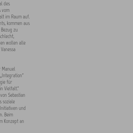
al des
is vom
falt im Raum auf.
chts, kommen aus
n Bezug zu
chlecht,
nen wollen alle
 Vanessa
r Manuel
„Integration“
gie für
 Vielfalt.“
 von Sebastian
 soziale
nitiativen und
n. Beim
em Konzept an