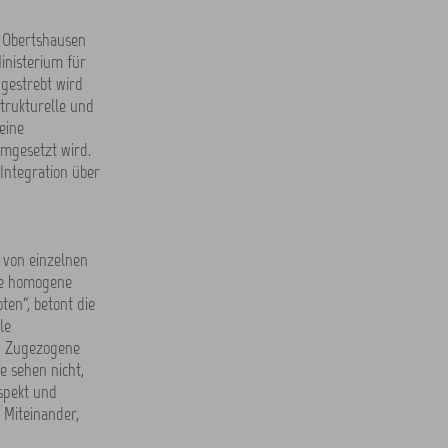
. Obertshausen
inisterium für
ngestrebt wird
trukturelle und
eine
mgesetzt wird.
Integration über
 von einzelnen
ele homogene
ten“, betont die
le
“ Zugezogene
e sehen nicht,
espekt und
 Miteinander,