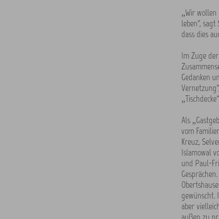
„Wir wollen 
leben“, sagt
dass dies au
Im Zuge der
Zusammenset
Gedanken un
Vernetzung“
„Tischdecke
Als „Gastgeb
vom Familie
Kreuz, Selve
Islamowal v
und Paul-Fr
Gesprächen. 
Obertshausen
gewünscht. I
aber vielleic
außen zu prä