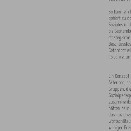
So kann ein 
gehört zu d
Soziales und
bis Septemb
strategische
Beschlussfa
Gefördert wi
1,5 Jahre, u
Ein Konzept 
Akteuren, so
Gruppen, die
Sozialpädago
zusammenkom
hätten es in
dass sie daz
Wertschätzu
weniger Fre