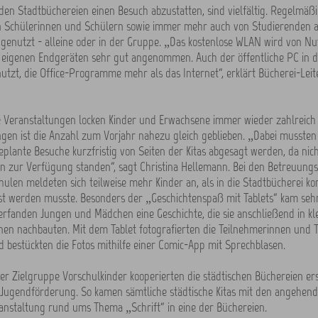
den Stadtbüchereien einen Besuch abzustatten, sind vielfältig. Regelmäßi
n Schülerinnen und Schülern sowie immer mehr auch von Studierenden al
genutzt - alleine oder in der Gruppe. „Das kostenlose WLAN wird von N
 eigenen Endgeräten sehr gut angenommen. Auch der öffentliche PC in d
utzt, die Office-Programme mehr als das Internet“, erklärt Bücherei-Leite
 Veranstaltungen locken Kinder und Erwachsene immer wieder zahlreich a
gen ist die Anzahl zum Vorjahr nahezu gleich geblieben. „Dabei mussten
eplante Besuche kurzfristig von Seiten der Kitas abgesagt werden, da nic
n zur Verfügung standen“, sagt Christina Hellemann. Bei den Betreuung
ulen meldeten sich teilweise mehr Kinder an, als in die Stadtbücherei 
st werden musste. Besonders der „Geschichtenspaß mit Tablets“ kam sehr
rfanden Jungen und Mädchen eine Geschichte, die sie anschließend in k
nen nachbauten. Mit dem Tablet fotografierten die Teilnehmerinnen und 
 bestückten die Fotos mithilfe einer Comic-App mit Sprechblasen.
er Zielgruppe Vorschulkinder kooperierten die städtischen Büchereien er
 Jugendförderung. So kamen sämtliche städtische Kitas mit den angehen
anstaltung rund ums Thema „Schrift“ in eine der Büchereien.