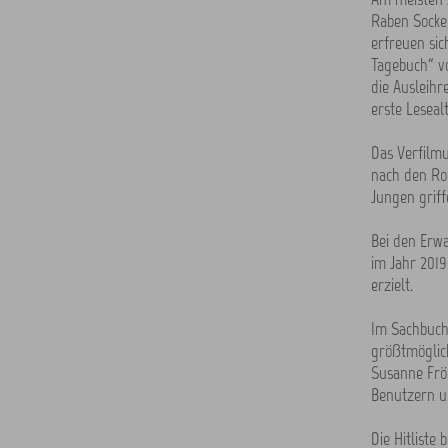
Raben Socke
erfreuen sic
Tagebuch“ vo
die Ausleihr
erste Leseal
Das Verfilmu
nach den Rom
Jungen griff
Bei den Erwa
im Jahr 2019
erzielt.
Im Sachbuch
größtmöglich
Susanne Fröh
Benutzern u
Die Hitliste