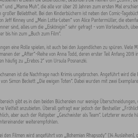
n“ und „Mama Muh“, die alle vor über 20 Jahren zum ersten Mal erschien
h großer Beliebtheit. Bei den Kinderbüchern ist neben den Comic-Tagebü
n Jeff Kinney und „Mein Lotta-Leben“ von Alice Pantermüller, die ebenfal
enner sind, alles um die „Eiskönigin“ sehr gefragt - vom Vorlesebuch, übe
ter bis hin zum „Buch zum Film“.
ngen eine Rolle spielen, ist auch bei den Jugendlichen zu spüren. Viele 
anen der „After“-Reihe von Anna Todd, deren erster Teil Anfang 2019 im 
en häufig zu „Erebos 2“ von Ursula Posnanzki.
chsenen ist die Nachfrage nach Krimis ungebrochen. Angeführt wird die Be
 von Simon Beckett „Die ewigen Toten“. Dabei wurden mit zwei Exemplar
bereich gibt es in den beiden Büchereien nur wenige Überschneidungen,
e Vielfalt anzubieten. Überall gefragt war jedoch der Bestseller „Fröhlic
lich, aber auch der Ratgeber „Geschwister als Team“. Letzterer wurde h
ntereinander weiterempfohlen.
 bei den Filmen wird angeführt von „Bohemian Rhapsody“ (34 Ausleihen), 