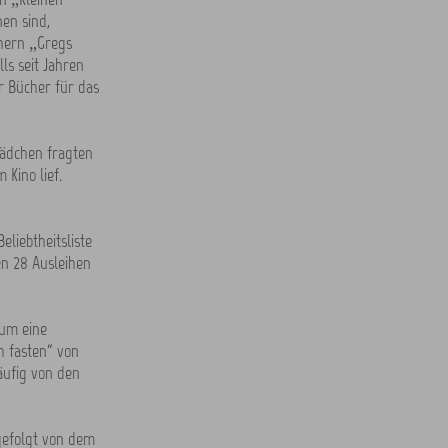
en sind,
chern „Gregs
ls seit Jahren
r Bücher für das
Mädchen fragten
Kino lief.
liebtheitsliste
en 28 Ausleihen
 um eine
h fasten“ von
äufig von den
gefolgt von dem