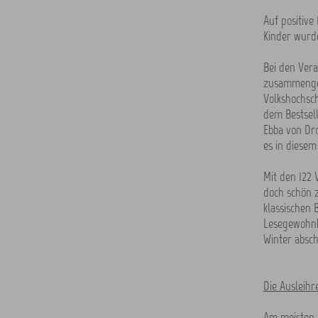
Auf positive
Kinder wurd
Bei den Ver
zusammengea
Volkshochsc
dem Bestsell
Ebba von Dr
es in diesem
Mit den 122 
doch schön z
klassischen 
Lesegewohnh
Winter absch
Die Ausleihr
Am meisten A