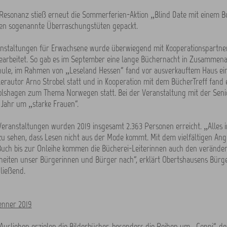
 Resonanz stieß erneut die Sommerferien-Aktion „Blind Date mit einem B
en sogenannte Überraschungstüten gepackt.
anstaltungen für Erwachsene wurde überwiegend mit Kooperationspartne
rbeitet. So gab es im September eine lange Büchernacht in Zusammenar
hule, im Rahmen von „Leseland Hessen“ fand vor ausverkauftem Haus ei
erautor Arno Strobel statt und in Kooperation mit dem BücherTreff fand 
olshagen zum Thema Norwegen statt. Bei der Veranstaltung mit der Senio
 Jahr um „starke Frauen“.
Veranstaltungen wurden 2019 insgesamt 2.363 Personen erreicht. „Alles in
u sehen, dass Lesen nicht aus der Mode kommt. Mit dem vielfältigen An
Buch bis zur Onleihe kommen die Bücherei-Leiterinnen auch den verände
eiten unser Bürgerinnen und Bürger nach“, erklärt Obertshausens Bürg
ließend.
enner 2019
usliehen erzielen die Bilderbücher, besonders die Reihen um „Conni“, de