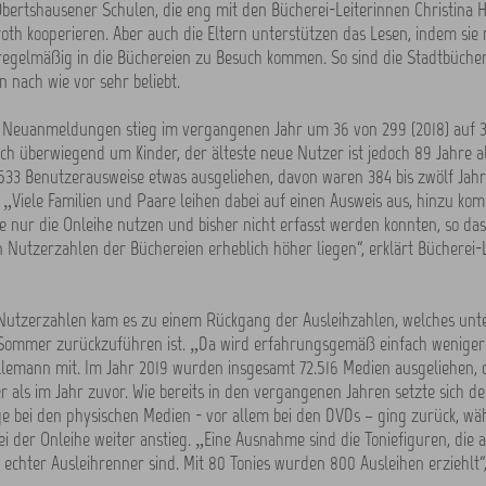
bertshausener Schulen, die eng mit den Bücherei-Leiterinnen Christina
oth kooperieren. Aber auch die Eltern unterstützen das Lesen, indem sie
egelmäßig in die Büchereien zu Besuch kommen. So sind die Stadtbücher
 nach wie vor sehr beliebt.
r Neuanmeldungen stieg im vergangenen Jahr um 36 von 299 (2018) auf 33
ich überwiegend um Kinder, der älteste neue Nutzer ist jedoch 89 Jahre a
.533 Benutzerausweise etwas ausgeliehen, davon waren 384 bis zwölf Jah
. „Viele Familien und Paare leihen dabei auf einen Ausweis aus, hinzu ko
e nur die Onleihe nutzen und bisher nicht erfasst werden konnten, so das
n Nutzerzahlen der Büchereien erheblich höher liegen“, erklärt Bücherei-L
 Nutzerzahlen kam es zu einem Rückgang der Ausleihzahlen, welches unt
Sommer zurückzuführen ist. „Da wird erfahrungsgemäß einfach weniger g
llemann mit. Im Jahr 2019 wurden insgesamt 72.516 Medien ausgeliehen, 
r als im Jahr zuvor. Wie bereits in den vergangenen Jahren setzte sich de
e bei den physischen Medien - vor allem bei den DVDs – ging zurück, wä
i der Onleihe weiter anstieg. „Eine Ausnahme sind die Toniefiguren, die a
echter Ausleihrenner sind. Mit 80 Tonies wurden 800 Ausleihen erziehlt“,