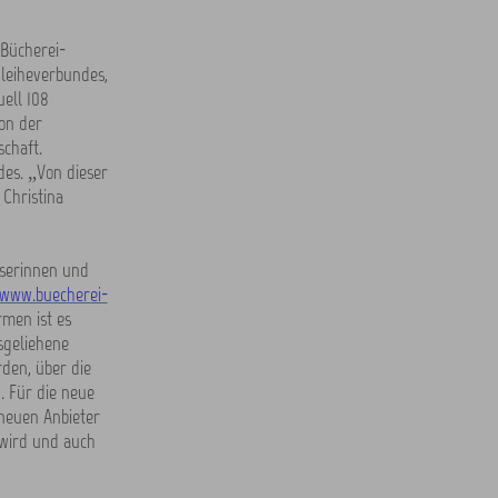
 Bücherei-
leiheverbundes,
ell 108
on der
schaft.
des. „Von dieser
 Christina
eserinnen und
www.buecherei-
rmen ist es
sgeliehene
den, über die
. Für die neue
neuen Anbieter
 wird und auch