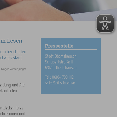
um Lesen
Pressestelle
Stadt Obertshausen
Schubertstraße 11
63179 Obertshausen
r Roger Winter jüngst
Tel.: 06104 703 1112
E-Mail schreiben
i Jung und Alt:
 Standorten
entdecken. Dies
 Lehrerinnen und