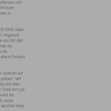
 Hellemann und
 mit ihrem
eien in
5 (2019). Dabei
lt. Insgesamt
re und 260 über
mmen die
s die
eiterin Christina
er anderem auf
elesen“, teilt
das sind etwa
r Trend fort und
hrend die
ls ,neues
 berichtet Heide