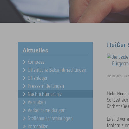
Heißer 
Aktuelles
Kompass
Öffentliche Bekanntmachungen
Die beiden Büch
Offenlagen
Pressemitteilungen
Mehr Neuanm
Nachrichtenarchiv
So lässt sic
Vergaben
Kirchstraße
Verkehrsmeldungen
Stellenausschreibungen
Es sind vor 
fördern zum 
Immobilien