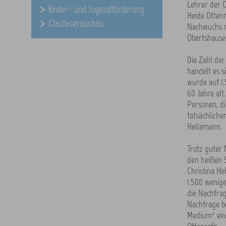
Lehrer der O
Kinder- und Jugendförderung
Heide Ottenr
Glasfaserausbau
Nachwuchs r
Obertshausen
Die Zahl de
handelt es s
wurde auf 1
60 Jahre alt
Personen, di
tatsächliche
Hellemann.
Trotz guter
den heißen 
Christina He
1.500 wenige
die Nachfrag
Nachfrage be
Medium‘ ein 