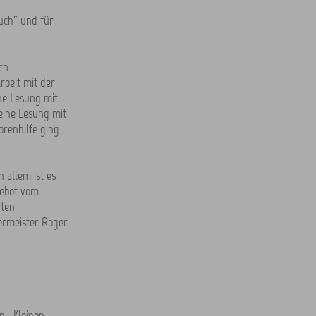
uch“ und für
rn
beit mit der
ne Lesung mit
eine Lesung mit
renhilfe ging
 allem ist es
gebot vom
rten
ermeister Roger
n „Kleinen