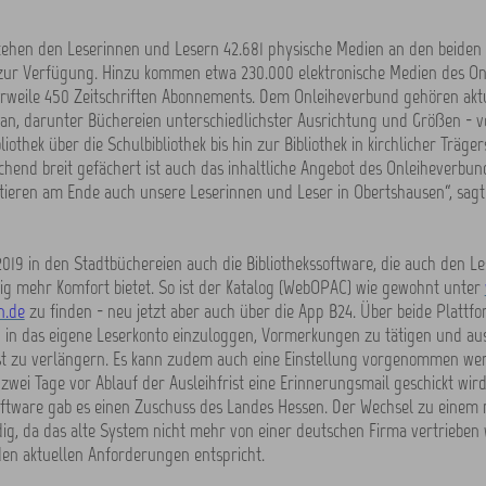
tehen den Leserinnen und Lesern 42.681 physische Medien an den beiden
zur Verfügung. Hinzu kommen etwa 230.000 elektronische Medien des On
erweile 450 Zeitschriften Abonnements. Dem Onleiheverbund gehören aktu
 an, darunter Büchereien unterschiedlichster Ausrichtung und Größen - v
iothek über die Schulbibliothek bis hin zur Bibliothek in kirchlicher Träger
end breit gefächert ist auch das inhaltliche Angebot des Onleiheverbun
fitieren am Ende auch unsere Leserinnen und Leser in Obertshausen“, sagt
 2019 in den Stadtbüchereien auch die Bibliothekssoftware, die auch den L
ig mehr Komfort bietet. So ist der Katalog (WebOPAC) wie gewohnt unter
n.de
zu finden - neu jetzt aber auch über die App B24. Über beide Plattfo
h in das eigene Leserkonto einzuloggen, Vormerkungen zu tätigen und au
st zu verlängern. Es kann zudem auch eine Einstellung vorgenommen wer
zwei Tage vor Ablauf der Ausleihfrist eine Erinnerungsmail geschickt wird
oftware gab es einen Zuschuss des Landes Hessen. Der Wechsel zu einem 
g, da das alte System nicht mehr von einer deutschen Firma vertrieben
en aktuellen Anforderungen entspricht.