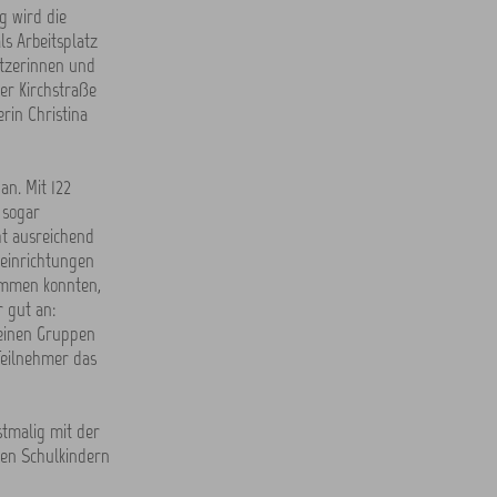
g wird die
s Arbeitsplatz
utzerinnen und
er Kirchstraße
rin Christina
n. Mit 122
 sogar
ht ausreichend
seinrichtungen
kommen konnten,
 gut an:
leinen Gruppen
Teilnehmer das
stmalig mit der
den Schulkindern