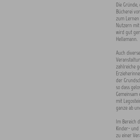
Die Gründe, 
Bücherei vo
zum Lernen 
Nutzern mit
wird gut gen
Hellemann.
Auch diverse
Veranstaltun
zahlreiche g
Erzieherinne
der Grundsch
so dass gelo
Gemeinsam e
mit Legostei
ganze ab und
Im Bereich d
Kinder- und
zu einer Ver