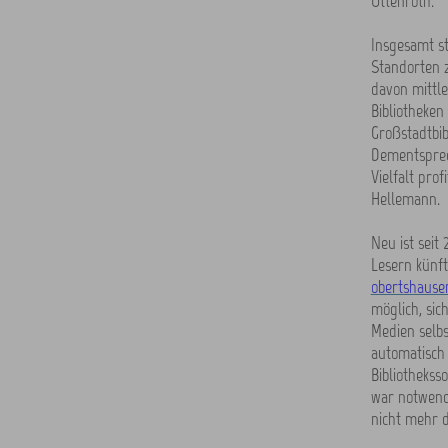
Ottenroth.
Insgesamt s
Standorten 
davon mittl
Bibliotheken
Großstadtbibl
Dementsprech
Vielfalt pro
Hellemann.
Neu ist seit
Lesern künft
obertshause
möglich, sic
Medien selb
automatisch 
Bibliothekss
war notwendi
nicht mehr d