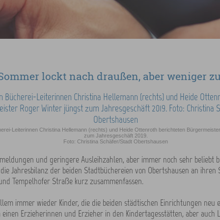
Sommer lockt nach draußen, aber weniger z
erei-Leiterinnen Christina Hellemann (rechts) und Heide Ottenroth berichteten Bürgermeiste
zum Jahresgeschäft 2019.
Foto: Christina Schäfer/Stadt Obertshausen
eldungen und geringere Ausleihzahlen, aber immer noch sehr beliebt be
h die Jahresbilanz der beiden Stadtbüchereien von Obertshausen an ihren
 und Tempelhofer Straße kurz zusammenfassen.
allem immer wieder Kinder, die die beiden städtischen Einrichtungen neu 
einen Erzieherinnen und Erzieher in den Kindertagesstätten, aber auch