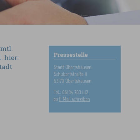
mtl.
Pressestelle
 hier:
tadt
Stadt Obertshausen
Schubertstraße 11
63179 Obertshausen
Tel.: 06104 703 1112
E-Mail schreiben