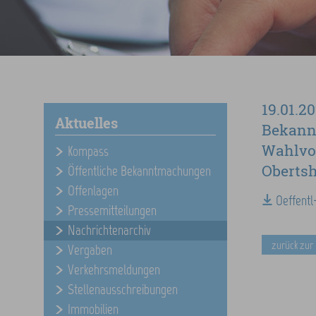
19.01.2
Aktuelles
Bekann
Wahlvor
Kompass
Oberts
Öffentliche Bekanntmachungen
Offenlagen
Oeffentl
Pressemitteilungen
Nachrichtenarchiv
zurück zur
Vergaben
Verkehrsmeldungen
Stellenausschreibungen
Immobilien