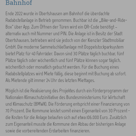
Bahnhof
Ende 2022 wurde in Obertshausen am Bahnhof die überdachte
Radabstellanlage in Betrieb genommen. Buchbar ist die „Bike-and-Ride-
Box“ über App. Zum Öffnen der Türen wird ein QR-Code benötigt –
alternativ auch mit Nummer und PIN. Die Anlage ist in Besitz der Stadt
Obertshausen, betrieben wird sie jedoch von der Kienzler Stadtmobiliar
GmbH. Die moderne Sammelschließanlage mit Doppelstockparksystem
bietet Platz für 40 Fahrräder. Davon sind 30 Plätze täglich buchbar, fünf
Plätze täglich oder wöchentlich und fünf Plätze können sogar täglich,
wöchentlich oder monatlich gebucht werden. Für die Buchung eines
Radabstellplatzes wird Miete fällig, diese beginnt mit Buchung ab sofort.
Als Mietende gilt immer 24 Uhr des letzten Miettages.
Möglich ist die Realisierung des Projektes durch ein Förderprogramm der
Nationalen Klimaschutzinitiative des Bundesministeriums für Wirtschaft
und Klimaschutz (BMWK). Die Förderung entspricht einer Finanzierung von
70 Prozent. Die Kommune leistet somit einen Eigenanteil von 30 Prozent -
die Kosten für die Anlage belaufen sich auf etwa 106.000 Euro. Zusätzlich
zum Eigenanteil musste die Kommune den Abbau der bisherigen Anlage
sowie die vorbereitenden Erdarbeiten finanzieren.