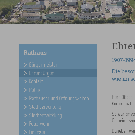
Ehre
Rathaus
1907-199
Bürgermeister
Die beso
Ehrenbürger
wie im s
Kontakt
Politik
Herr Döbert
Rathäuser und Öffnungszeiten
Kommunalpol
Stadtverwaltung
So war er vo
Stadtentwicklung
Gemeindevors
Feuerwehr
Daneben war
Finanzen