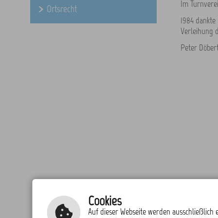
Im Turnverei
Ortsrecht
1984 dankte
Verleihung 
Peter Döbert
Cookies
Auf dieser Webseite werden ausschließlich e