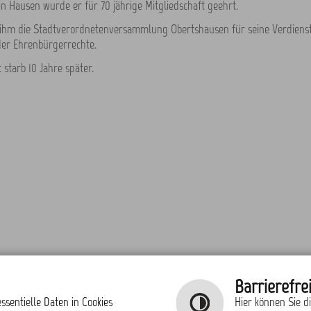
n Hausen wurde er für 70 jährige Mitgliedschaft geehrt.
 ihm die Stadtverordnetenversammlung Obertshausen für seine Verdienst
der Ehrenbürgerrechte.
 starb 10 Jahre später.
Barrierefrei
ssentielle Daten in Cookies
Hier können Sie d