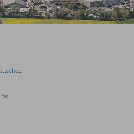
litischen
 der