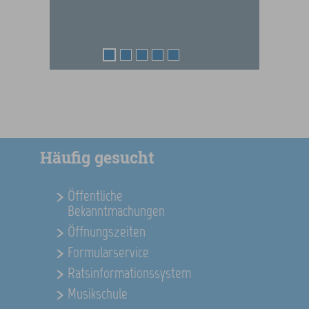
1
2
3
4
5
Häufig gesucht
Öffentliche
Bekanntmachungen
Öffnungszeiten
Formularservice
Ratsinformationssystem
Musikschule