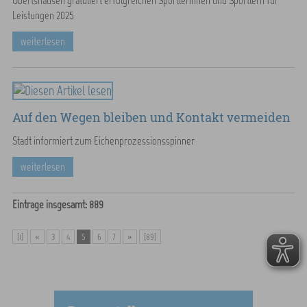
Obertshausen gratuliert erfolgreichen Sportlerinnen und Sportlern für
Leistungen 2025
weiterlesen
Auf den Wegen bleiben und Kontakt vermeiden
Stadt informiert zum Eichenprozessionsspinner
weiterlesen
Einträge insgesamt: 889
[1]
«
3
4
5
6
7
»
[89]