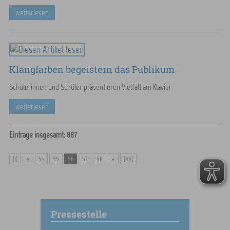
weiterlesen
Klangfarben begeistern das Publikum
Schülerinnen und Schüler präsentieren Vielfalt am Klavier
weiterlesen
Einträge insgesamt: 887
[1]
«
54
55
56
57
58
»
[89]
Pressestelle