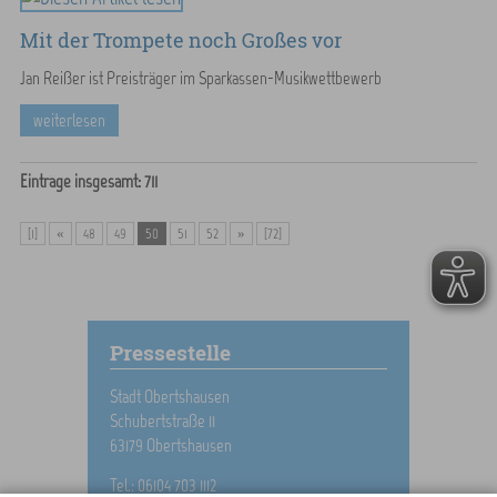
Mit der Trompete noch Großes vor
Jan Reißer ist Preisträger im Sparkassen-Musikwettbewerb
weiterlesen
Einträge insgesamt: 711
[1]
«
48
49
50
51
52
»
[72]
Pressestelle
Stadt Obertshausen
Schubertstraße 11
63179 Obertshausen
Tel.: 06104 703 1112