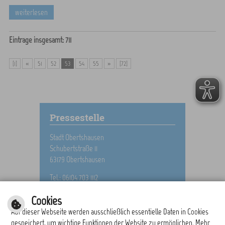
weiterlesen
Einträge insgesamt: 711
[1]
«
51
52
53
54
55
»
[72]
Pressestelle
Stadt Obertshausen
Schubertstraße 11
63179 Obertshausen
Tel.: 06104 703 1112
E-Mail schreiben
Cookies
Auf dieser Webseite werden ausschließlich essentielle Daten in Cookies
gespeichert, um wichtige Funktionen der Website zu ermöglichen. Mehr