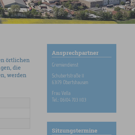
Ansprechpartner
en örtlichen
Gremiendienst
gen, die
en, werden
Schubertstraße 11
63179 Obertshausen
Frau Vella
Tel.: 06104 703 1103
Sitzungstermine