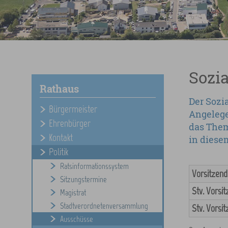
Sozi
Rathaus
Der Sozia
Bürgermeister
Angelege
Ehrenbürger
das Them
Kontakt
in diese
Politik
Ratsinformationssystem
Vorsitzend
Sitzungstermine
Stv. Vorsi
Magistrat
Stadtverordnetenversammlung
Stv. Vorsi
Ausschüsse