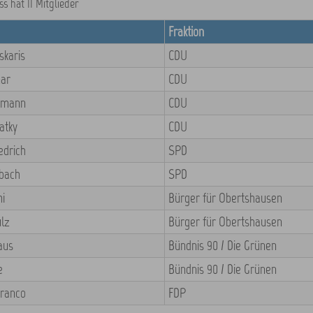
s hat 11 Mitglieder
Fraktion
skaris
CDU
nar
CDU
elmann
CDU
atky
CDU
edrich
SPD
lbach
SPD
mi
Bürger für Obertshausen
lz
Bürger für Obertshausen
aus
Bündnis 90 / Die Grünen
e
Bündnis 90 / Die Grünen
Franco
FDP