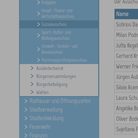
Der Ausschus
Aufgaben
Haupt-, Finanz- und
Name
Wirtschaftsausschuss
Sotirios Da
Sozialausschuss
Sport-, Kultur- und
Milan Pod
Bildungsausschuss
Jutta Keg
Umwelt-, Verkehr- und
Bauausschuss
Gerhard Kr
Rechnungsprüfungsausschuss
Werner Fri
Ausländerbeirat
Bürgerversammlungen
Jürgen Au
Bürgerbeteiligung
Silvia Ace
Wahlen
Laura Schu
Rathäuser und Öffnungszeiten
Angelika B
Stadtverwaltung
Stadtentwicklung
Oliver Bod
Feuerwehr
Svjetlana 
Finanzen