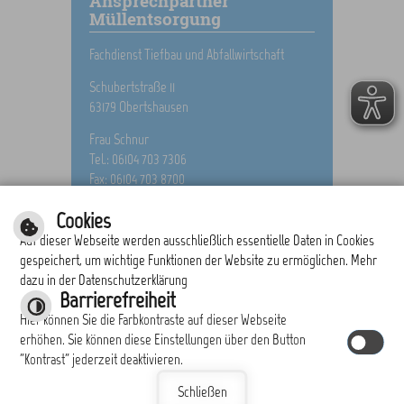
Ansprechpartner
Müllentsorgung
Fachdienst Tiefbau und Abfallwirtschaft
Schubertstraße 11
63179 Obertshausen
Frau Schnur
Tel.: 06104 703 7306
Fax: 06104 703 8700
E-Mail schreiben
Cookies
Auf dieser Webseite werden ausschließlich essentielle Daten in Cookies
gespeichert, um wichtige Funktionen der Website zu ermöglichen. Mehr
dazu in der Datenschutzerklärung
drucken
nach oben
Barrierefreiheit
Hier können Sie die Farbkontraste auf dieser Webseite
erhöhen. Sie können diese Einstellungen über den Button
"Kontrast" jederzeit deaktivieren.
|
|
|
|
Schließen
Responsive Web
Inhalt
Impressum
Einfache Sprache