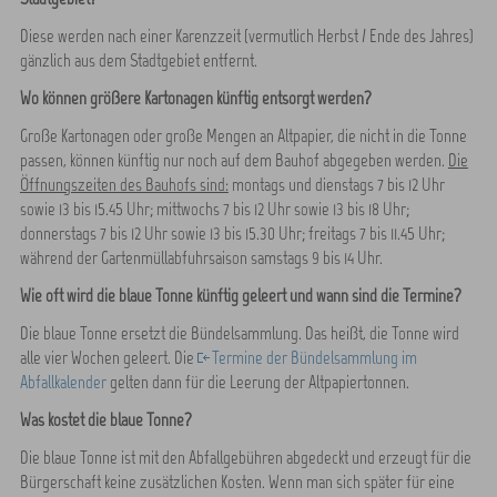
Diese werden nach einer Karenzzeit (vermutlich Herbst / Ende des Jahres)
gänzlich aus dem Stadtgebiet entfernt.
Wo können größere Kartonagen künftig entsorgt werden?
Große Kartonagen oder große Mengen an Altpapier, die nicht in die Tonne
passen, können künftig nur noch auf dem Bauhof abgegeben werden.
Die
Öffnungszeiten des Bauhofs sind:
montags und dienstags 7 bis 12 Uhr
sowie 13 bis 15.45 Uhr; mittwochs 7 bis 12 Uhr sowie 13 bis 18 Uhr;
donnerstags 7 bis 12 Uhr sowie 13 bis 15.30 Uhr; freitags 7 bis 11.45 Uhr;
während der Gartenmüllabfuhrsaison samstags 9 bis 14 Uhr.
Wie oft wird die blaue Tonne künftig geleert und wann sind die Termine?
Die blaue Tonne ersetzt die Bündelsammlung. Das heißt, die Tonne wird
alle vier Wochen geleert. Die
Termine der Bündelsammlung im
Abfallkalender
gelten dann für die Leerung der Altpapiertonnen.
Was kostet die blaue Tonne?
Die blaue Tonne ist mit den Abfallgebühren abgedeckt und erzeugt für die
Bürgerschaft keine zusätzlichen Kosten. Wenn man sich später für eine