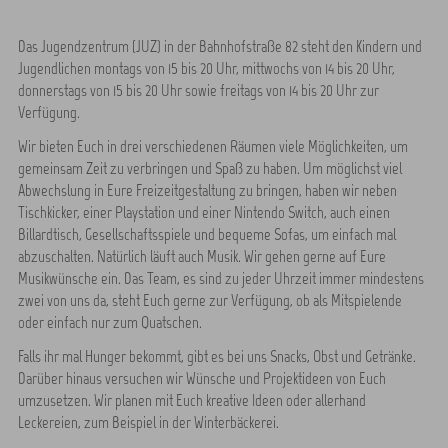
Das Jugendzentrum (JUZ) in der Bahnhofstraße 82 steht den Kindern und
Jugendlichen montags von 15 bis 20 Uhr, mittwochs von 14 bis 20 Uhr,
donnerstags von 15 bis 20 Uhr sowie freitags von 14 bis 20 Uhr zur
Verfügung.
Wir bieten Euch in drei verschiedenen Räumen viele Möglichkeiten, um
gemeinsam Zeit zu verbringen und Spaß zu haben. Um möglichst viel
Abwechslung in Eure Freizeitgestaltung zu bringen, haben wir neben
Tischkicker, einer Playstation und einer Nintendo Switch, auch einen
Billardtisch, Gesellschaftsspiele und bequeme Sofas, um einfach mal
abzuschalten. Natürlich läuft auch Musik. Wir gehen gerne auf Eure
Musikwünsche ein. Das Team, es sind zu jeder Uhrzeit immer mindestens
zwei von uns da, steht Euch gerne zur Verfügung, ob als Mitspielende
oder einfach nur zum Quatschen.
Falls ihr mal Hunger bekommt, gibt es bei uns Snacks, Obst und Getränke.
Darüber hinaus versuchen wir Wünsche und Projektideen von Euch
umzusetzen. Wir planen mit Euch kreative Ideen oder allerhand
Leckereien, zum Beispiel in der Winterbäckerei.