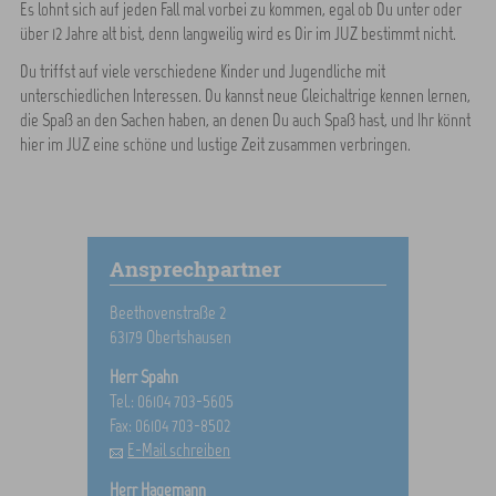
Es lohnt sich auf jeden Fall mal vorbei zu kommen, egal ob Du unter oder
über 12 Jahre alt bist, denn langweilig wird es Dir im JUZ bestimmt nicht.
Du triffst auf viele verschiedene Kinder und Jugendliche mit
unterschiedlichen Interessen. Du kannst neue Gleichaltrige kennen lernen,
die Spaß an den Sachen haben, an denen Du auch Spaß hast, und Ihr könnt
hier im JUZ eine schöne und lustige Zeit zusammen verbringen.
Ansprechpartner
Beethovenstraße 2
63179 Obertshausen
Herr Spahn
Tel.: 06104 703-5605
Fax: 06104 703-8502
E-Mail schreiben
Herr Hagemann