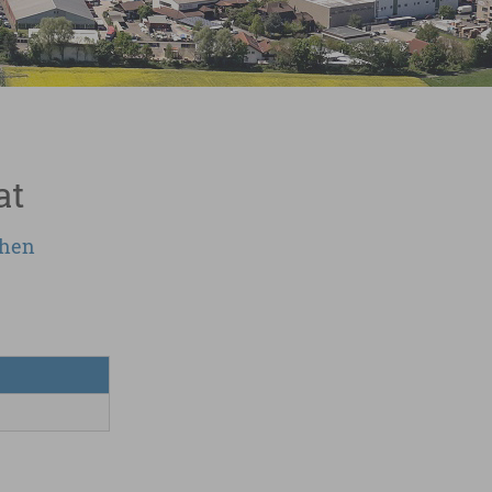
at
chen