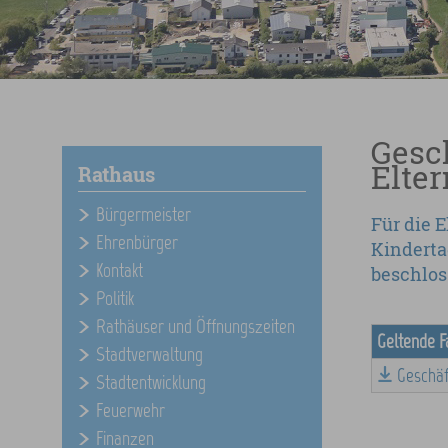
Gesc
Elte
Rathaus
Bürgermeister
Für die 
Ehrenbürger
Kinderta
Kontakt
beschlo
Politik
Rathäuser und Öffnungszeiten
Geltende F
Stadtverwaltung
Geschäf
Stadtentwicklung
Feuerwehr
Finanzen