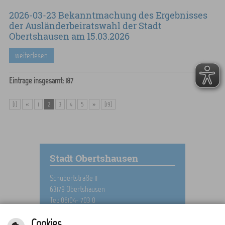
2026-03-23 Bekanntmachung des Ergebnisses
der Ausländerbeiratswahl der Stadt
Obertshausen am 15.03.2026
weiterlesen
Einträge insgesamt: 187
[1]
«
1
2
3
4
5
»
[19]
Stadt Obertshausen
Schubertstraße 11
63179 Obertshausen
Tel: 06104- 703 0
Tel: 06104- 703 8888
Cookies